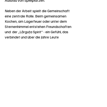
Ausbau von Spielplätzen.
Neben der Arbeit spielt die Gemeinschaft
eine zentrale Rolle. Beim gemeinsamen
Kochen, am Lagerfeuer oder unter dem
Sternenhimmel entstehen Freundschaften
und der „Lărguța Spirit“ - ein Gefühl, das
verbindet und über die Jahre Leute
motiviert am Projekt teilzunehmen.
EINDRÜCKE AUS DEN
LETZTEN JAHREN