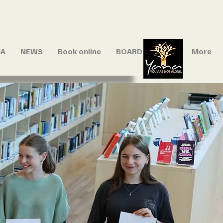
IA
NEWS
Book online
BOARD
YANA
More